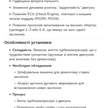
Підвищена витрата пального.
Зниження динаміки розгону, "задумливість" двигуна.
Помилки ECU (Check Engine), пов’язані з низьким
тиском наддуву (P0299, P0234).
Помилки пропусків запалювання на високих обертах
(циліндри 1–3 або 4–6, що вказує на знос однієї
заслонки).
Особливості установки
Складність
: Вимагає зняття турбокомпресорів, що є
трудомістким процесом (зручніше зі знятим двигуном,
але можливо без демонтажу).
Необхідне обладнання
:
Шліфувальна машина для демонтажу старих
заслонок.
Апарат аргонно-дугового зварювання для
встановлення нових заслонок.
Процес
:
Зняти турбокомпресори з двигуна.
Перевірити люфт турбін і стан каталізаторів.