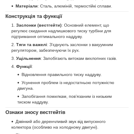
Матеріали
: Сталь, алюміній, термостійкі сплави.
Конструкція та функції
Заслонки (вестгейти)
: Основний елемент, що
регулює скидання надлишкового тиску турбіни для
підтримання оптимального наддуву.
Тяги та важелі
: З’єднують заслонки з вакуумним
регулятором, забезпечуючи їх рух.
Ущільнення
: Запобігають витокам вихлопних газів.
Функції
:
Відновлення правильного тиску наддуву.
Усунення проблем із недостатньою потужністю
двигуна.
Запобігання помилкам, пов’язаним із низьким
тиском наддуву.
Ознаки зносу вестгейтів
Дзвінкий або деренчливий звук від випускного
колектора (особливо на холодному двигуні).