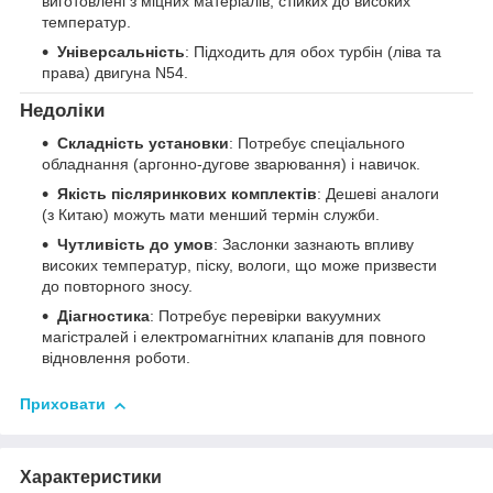
виготовлені з міцних матеріалів, стійких до високих
температур.
Універсальність
: Підходить для обох турбін (ліва та
права) двигуна N54.
Недоліки
Складність установки
: Потребує спеціального
обладнання (аргонно-дугове зварювання) і навичок.
Якість післяринкових комплектів
: Дешеві аналоги
(з Китаю) можуть мати менший термін служби.
Чутливість до умов
: Заслонки зазнають впливу
високих температур, піску, вологи, що може призвести
до повторного зносу.
Діагностика
: Потребує перевірки вакуумних
магістралей і електромагнітних клапанів для повного
відновлення роботи.
Приховати
Характеристики