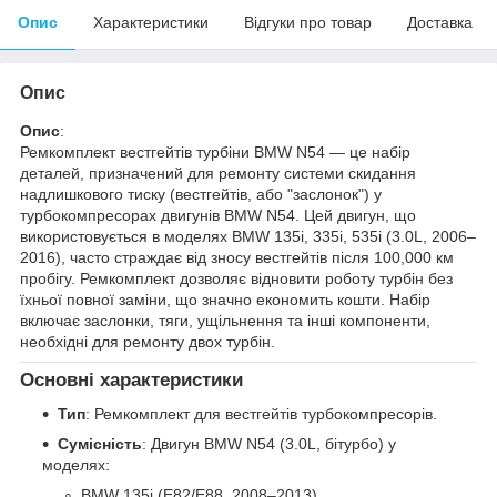
Опис
Характеристики
Відгуки про товар
Доставка
Опис
Опис
:
Ремкомплект вестгейтів турбіни BMW N54 — це набір
деталей, призначений для ремонту системи скидання
надлишкового тиску (вестгейтів, або "заслонок") у
турбокомпресорах двигунів BMW N54. Цей двигун, що
використовується в моделях BMW 135i, 335i, 535i (3.0L, 2006–
2016), часто страждає від зносу вестгейтів після 100,000 км
пробігу. Ремкомплект дозволяє відновити роботу турбін без
їхньої повної заміни, що значно економить кошти. Набір
включає заслонки, тяги, ущільнення та інші компоненти,
необхідні для ремонту двох турбін.
Основні характеристики
Тип
: Ремкомплект для вестгейтів турбокомпресорів.
Сумісність
: Двигун BMW N54 (3.0L, бітурбо) у
моделях:
BMW 135i (E82/E88, 2008–2013)