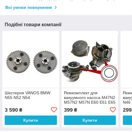
Всі умови повернення
Подібні товари компанії
Шестерня VANOS BMW
Ремкомплект для
Ремк
N55 N52 N54
вакуумного насоса M47N2
ваку
M57N2 M57N E60 E61 E65
N46
E66 E67 BMW
116
3 590
399
299
₴
₴
Купити
Купити