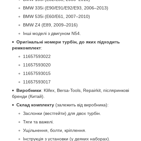
BMW 335i (E90/E91/E92/E93, 2006–2013)
BMW 535i (E60/E61, 2007–2010)
BMW Z4 (E89, 2009–2016)
Інші моделі з двигуном N54.
Оригінальні номери турбін, до яких підходить
ремкомплект
:
11657593022
11657593020
11657593015
11657593017
Виробники
: Klifex, Bersa-Tools, Repairkit, післяринкові
бренди (Китай).
Склад комплекту
(залежить від виробника):
Заслонки (вестгейти) для двох турбін.
Тяги та важелі.
Ущільнення, болти, кріплення.
Інструкція з установки (у деяких наборах).