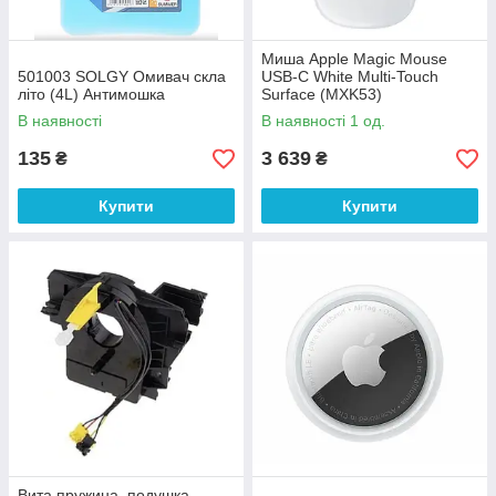
Миша Apple Magic Mouse
501003 SOLGY Омивач скла
USB-C White Multi-Touch
літо (4L) Антимошка
Surface (MXK53)
В наявності
В наявності 1 од.
135
3 639
₴
₴
Купити
Купити
Вита пружина, подушка