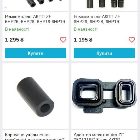
Ремкомплект АКПП ZF
Ремкомплект АКПП ZF
6HP26, 6HP28, 6HP19 6HP19
6HP26, 6HP28, 6HP19
В наявності
В наявності
1 295
1 195
₴
₴
Купити
Купити
Корпусне ущільнення
Адаптер мехатроніка ZF
(трубочка) для автоматичної
0501215718 для АКПП