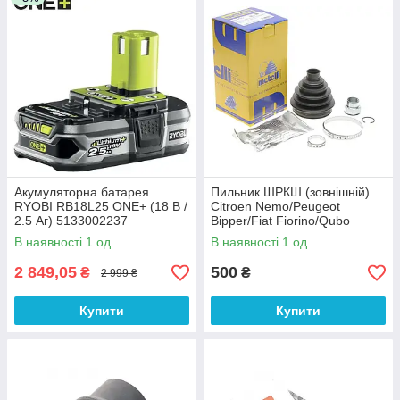
Акумуляторна батарея
Пильник ШРКШ (зовнішній)
RYOBI RB18L25 ONE+ (18 В /
Citroen Nemo/Peugeot
2.5 Аг) 5133002237
Bipper/Fiat Fiorino/Qubo
08-/Punto 12- (23x78x90)(к-т)
В наявності 1 од.
В наявності 1 од.
13-0420 METELLI
2 849,05
500
₴
₴
2 999 ₴
Купити
Купити