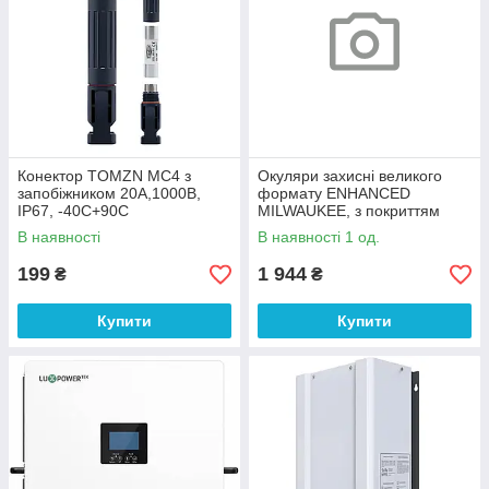
Конектор TOMZN MC4 з
Окуляри захисні великого
запобіжником 20А,1000В,
формату ENHANCED
IP67, -40C+90C
MILWAUKEE, з покриттям
AS/AF (дзеркальні червоні)
В наявності
В наявності 1 од.
199
1 944
₴
₴
Купити
Купити