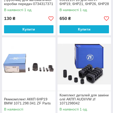
коробки передач 0734317371
6HP19, 6HP21, 6HP26, 6HP28
В наявності 1 од.
В наявності 1 од.
130
650
₴
₴
Купити
Купити
Комплект деталей для заміни
Ремкомплект АККП 6HP19
олії АКПП AUDI/VW zf
BMW 1071.298.041 ZF Parts
1071298042
В наявності
В наявності 1 од.