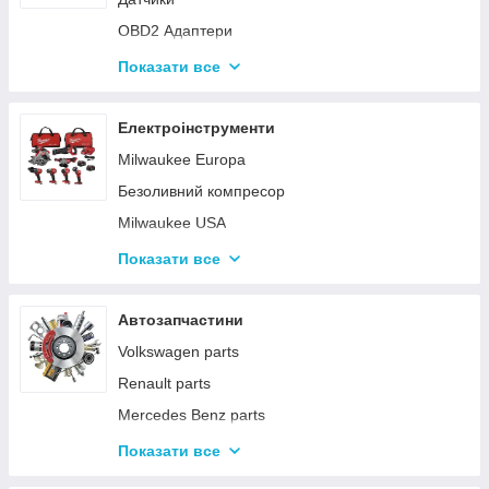
Ремкомплекти компресора кондиціонера
OBD2 Адаптери
Резистора
Показати все
Емулятори
Моторчики
Електроінструменти
Реле
Milwaukee Europa
Запобіжники
Безоливний компресор
Milwaukee USA
Поршневі компресори
Показати все
Садова техніка
Dewalt
Автозапчастини
Витратні матеріали
Volkswagen parts
Гідравлічне обладнання
Renault parts
Спецодяг
Mercedes Benz parts
Запчастини для компресорів
Peugeot parts
Показати все
Ручний інструмент
Ford parts