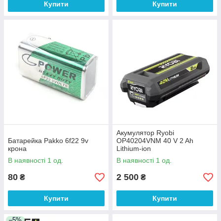
Купити
Купити
Акумулятор Ryobi
Батарейка Pakko 6f22 9v
OP40204VNM 40 V 2 Ah
крона
Lithium-ion
В наявності 1 од.
В наявності 1 од.
80
2 500
₴
₴
Купити
Купити
–5%