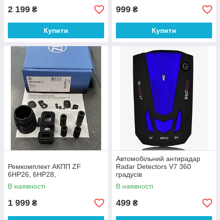
2 199
999
₴
₴
Купити
Купити
Автомобільний антирадар
Ремкомплект АКПП ZF
Radar Detectors V7 360
6HP26, 6HP28,
градусів
В наявності
В наявності
1 999
499
₴
₴