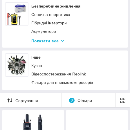
Шафи, інструментальні ящики та візки
Масла та автохімія
Безперебійне живлення
Пневмоінструмент
Радіатори автомобільні
Сонячна енергетика
Безмасляні медичні компресори
Інше
Гібридні інвертори
Пускозарядні пристрої
Акумулятори
Зварювальне обладнання
Зарядні пристрої
Показати все
Верстати та обладнання
Розумний дім
Газові карбюратори
Інше
Кузов
Відеоспостереження Reolink
Фільтри для пневмокомпресорів
Сортування
0
Фільтри