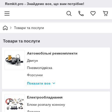
Remkit.pro - Знайдемо все, що вам потрібне!
Товари та послуги
Товари та послуги
Автомобільні ремкомплекти
Двигун
Пневмопідвіска
Форсунки
Колектор
Показати все
Мембрани квкг
Заглушки вихрьових заслінок і комплекти EGR
Електрообладнання
Шестерні
Блоки розпалу ксенону
Салон
Датчики