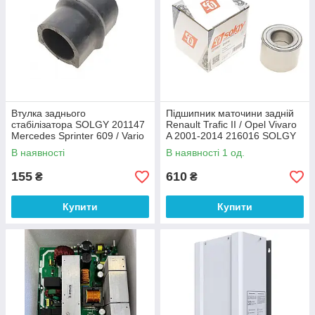
Втулка заднього
Підшипник маточини задній
стабілізатора SOLGY 201147
Renault Trafic II / Opel Vivaro
Mercedes Sprinter 609 / Vario
A 2001-2014 216016 SOLGY
(46 мм)
(Іспанія)
В наявності
В наявності 1 од.
155
610
₴
₴
Купити
Купити