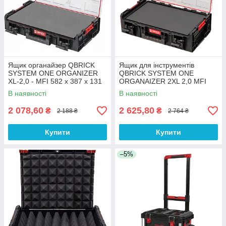
Ящик органайзер QBRICK
Ящик для інструментів
SYSTEM ONE ORGANIZER
QBRICK SYSTEM ONE
XL-2,0 - MFI 582 x 387 x 131
ORGANAIZER 2XL 2,0 MFI
В наявності
В наявності
2 078,60
2 625,80
₴
₴
2 188 ₴
2 764 ₴
Купити
Купити
–5%