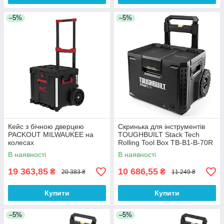
–5%
–5%
Кейс з бічною дверцею
Скринька для інструментів
PACKOUT MILWAUKEE на
TOUGHBUILT Stack Tech
колесах
Rolling Tool Box TB-B1-B-70R
В наявності
В наявності
19 363,85
10 686,55
₴
₴
20 383 ₴
11 249 ₴
Купити
Купити
–5%
–5%