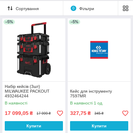
Сортування
0
Фільтри
–5%
–5%
Набір кейсів (3шт)
MILWAUKEE PACKOUT
Кейс для інструменту
4932464244
7597MR
В наявності
В наявності 1 од.
17 099,05
327,75
₴
₴
17 999 ₴
345 ₴
Купити
Купити