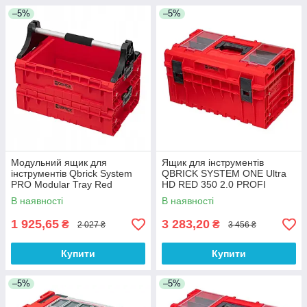
–5%
–5%
Модульний ящик для
Ящик для інструментів
інструментів Qbrick System
QBRICK SYSTEM ONE Ultra
PRO Modular Tray Red
HD RED 350 2.0 PROFI
(5901238259701)
(5901238256502)
В наявності
В наявності
1 925,65
3 283,20
₴
₴
2 027 ₴
3 456 ₴
Купити
Купити
–5%
–5%