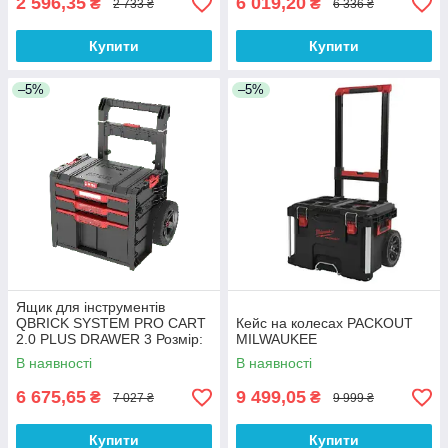
2 596,35
6 019,20
₴
₴
2 733 ₴
6 336 ₴
Купити
Купити
–5%
–5%
Ящик для інструментів
QBRICK SYSTEM PRO CART
Кейс на колесах PACKOUT
2.0 PLUS DRAWER 3 Розмір:
MILWAUKEE
520 x 440 x 660
В наявності
В наявності
6 675,65
9 499,05
₴
₴
7 027 ₴
9 999 ₴
Купити
Купити