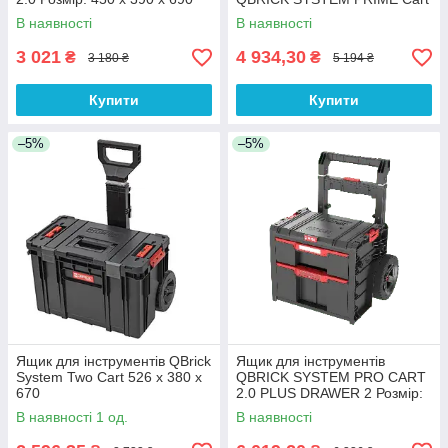
В наявності
В наявності
3 021
4 934,30
₴
₴
3 180 ₴
5 194 ₴
Купити
Купити
–5%
–5%
Ящик для інструментів QBrick
Ящик для інструментів
System Two Cart 526 x 380 x
QBRICK SYSTEM PRO CART
670
2.0 PLUS DRAWER 2 Розмір:
520 x 440 x 660
В наявності 1 од.
В наявності