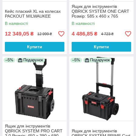
Ящик для інструментів
Кейс плаский XL на колесах
QBRICK SYSTEM ONE CART
PACKOUT MILWAUKEE
Розмір: 585 x 460 x 765
В наявності
В наявності
12 349,05
4 486,85
₴
₴
12 999 ₴
4 723 ₴
Купити
Купити
–5%
Подарунок
–5%
Подарунок
Ящик для інструментів
QBRICK SYSTEM PRO CART
Ящик для інструментів
2.0 Розмір: 450 x 390 x 690
QBRICK SYSTEM PRIME Cart