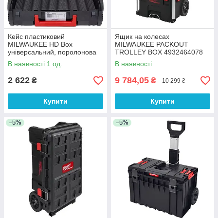
Кейс пластиковий
Ящик на колесах
MILWAUKEE HD Box
MILWAUKEE PACKOUT
універсальний, поролонова
TROLLEY BOX 4932464078
вставка
В наявності 1 од.
В наявності
2 622
9 784,05
₴
₴
10 299 ₴
Купити
Купити
–5%
–5%