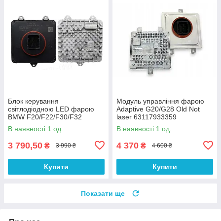
Блок керування
Модуль управління фарою
світлодіодною LED фарою
Adaptive G20/G28 Old Not
BMW F20/F22/F30/F32
laser 63117933359
/F34/F15/F16 63117444685
В наявності 1 од.
В наявності 1 од.
7444685
3 790,50
4 370
₴
₴
3 990 ₴
4 600 ₴
Купити
Купити
Показати ще