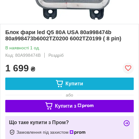
Блок фари led Q5 80A USA 80a998474b
80a998473b6002TZ0200 6002TZ0199 ( 8 pin)
В наявності 1 од.
Код: 80A998474B
Роздріб
1 699
₴
Купити
або
Купити з
Що таке купити з Пром?
Замовлення під захистом