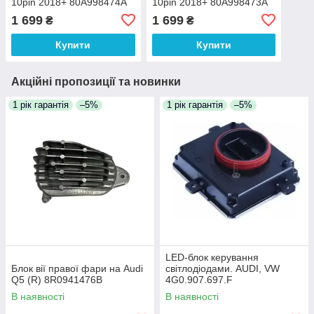
10pin 2018+ 80A998474A
10pin 2018+ 80A998473A
1 699
1 699
₴
₴
Купити
Купити
Акційні пропозиції та новинки
1 рік гарантія
–5%
1 рік гарантія
–5%
LED-блок керування
Блок вії правої фари на Audi
світлодіодами. AUDI, VW
Q5 (R) 8R0941476B
4G0.907.697.F
В наявності
В наявності