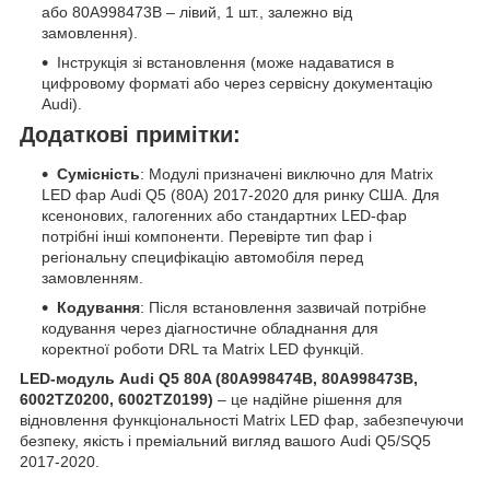
або 80A998473B – лівий, 1 шт., залежно від
замовлення).
Інструкція зі встановлення (може надаватися в
цифровому форматі або через сервісну документацію
Audi).
Додаткові примітки:
Сумісність
: Модулі призначені виключно для Matrix
LED фар Audi Q5 (80A) 2017-2020 для ринку США. Для
ксенонових, галогенних або стандартних LED-фар
потрібні інші компоненти. Перевірте тип фар і
регіональну специфікацію автомобіля перед
замовленням.
Кодування
: Після встановлення зазвичай потрібне
кодування через діагностичне обладнання для
коректної роботи DRL та Matrix LED функцій.
LED-модуль Audi Q5 80A (80A998474B, 80A998473B,
6002TZ0200, 6002TZ0199)
– це надійне рішення для
відновлення функціональності Matrix LED фар, забезпечуючи
безпеку, якість і преміальний вигляд вашого Audi Q5/SQ5
2017-2020.