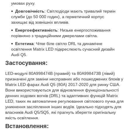
умовах руху.
Довговічність
: Світлодіоди мають тривалий термін
служби (до 50 000 годин), а герметичний корпус
захищає від зовнішніх впливів.
Енергоефективність
: Низьке енергоспоживання
порівняно з традиційними джерелами світла.
Естетика
: Чітке біле світло DRL та динамічне
освітлення Matrix LED підкреслюють сучасний дизайн
Audi Q5.
Застосування:
LED-модулі 80A998474B (правий) та 80A998473B (лівий)
призначені для заміни несправних або пошкоджених блоків у
Matrix LED фарах Audi Q5 (80A) 2017-2020 для ринку США.
Вони використовуються для відновлення функціональності
денних ходових вогнів (DRL) та адаптивних функцій Matrix
LED, таких як автоматичне регулювання світлового пучка для
уникнення засліплення інших водіїв. Ідеально підходять для
власників Audi Q5/SQ5, які прагнуть зберегти оригінальну
якість освітлення.
Встановлення: