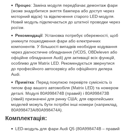
Процес
: Заміна модуля передбачає демонтаж фари
(може знадобитися зняття бампера або доступ через
моторний відсік) та відключення старого LED-модуля.
Новий модуль підключається до штатної проводки через
роз’єм.
Рекомендації
: Установка потребує обережності, щоб
уникнути пошкодження фари або електричних
компонентів. У більшості випадків необхідне кодування
через діагностичне обладнання (VCDS, OBDeleven або
офіційне обладнання Audi) для активації всіх функцій,
особливо для Matrix LED. Рекомендується звернутися
до професійного автосервісу або офіційного дилера
Audi.
Примітка
: Перед покупкою перевірте сумісність із
типом фар вашого автомобіля (Matrix LED) та номером
деталі. Модулі 80A998474B (правий) і 80A998473B
(лівий) призначені для ринку США; для європейських
моделей можуть бути потрібні інші номери (наприклад,
80A998473A/80A998474A).
Комплектація:
LED-модуль для фари Audi Q5 (80A998474B – правий