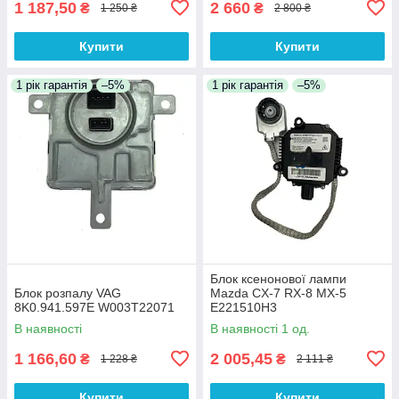
1 187,50
2 660
₴
₴
1 250 ₴
2 800 ₴
Купити
Купити
1 рік гарантія
–5%
1 рік гарантія
–5%
Блок ксенонової лампи
Блок розпалу VAG
Mazda CX-7 RX-8 MX-5
8K0.941.597E W003T22071
E221510H3
В наявності
В наявності 1 од.
1 166,60
2 005,45
₴
₴
1 228 ₴
2 111 ₴
Купити
Купити