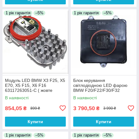
1 рік гарантія
–5%
1 рік гарантія
–5%
Модуль LED BMW X3 F25, X5
Блок керування
E70, X5 F15, X6 F16
світлодіодною LED фарою
63117263051-C ( жовте
BMW F20/F22/F30/F32
світло) 3 pin
/F34/F15/F16 63118494844
В наявності
В наявності
854,05
3 790,50
₴
₴
899 ₴
3 990 ₴
Купити
Купити
1 рік гарантія
–5%
1 рік гарантія
–5%