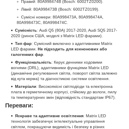
Правий: 80A998474B (Bosch: 6002TZ0200).
Лівий: 80A998473B (Bosch: 6002TZ0199).
Сумісні номери: 80A998473A, 80A998474A,
80A998473C, 80A998474C.
Сумісність
: Audi Q5 (80A) 2017-2020, Audi SQ5 2017-
2020 (ринок США, моделі з Matrix LED фарами).
Тип фар
: Сумісний виключно з адаптивними Matrix
LED фарами.
Не підходить для ксенонових або
галогенних фар
.
Функціональність
: Керує денними ходовими
вогнями (DRL), адаптивними функціями Matrix LED
(динамічне регулювання світла, поворот світла залежно
від кута керма) та діагностикою системи освітлення.
Матеріали
: Високоякісні світлодіоди та електронна
плата в герметичному корпусі, стійкому до вологи, пилу
та температурних змін (відповідність стандартам IP67).
Переваги:
Яскраве та адаптивне освітлення
: Matrix LED
технологія забезпечує інтелектуальне управління
світлом, покращуючи видимість і безпеку в різних