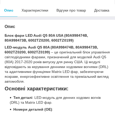
Опис
Характеристики
Відгуки про товар
Доставка
Опис
Блок фари LED Audi Q5 80A USA (80A998474B,
80A998473B, 6002TZ0200, 6002TZ0199)
LED-модуль Audi Q5 80A (80A998474B, 80A998473B,
6002TZ0200, 6002TZ0199)
– це оригінальний блок управління
світлодіодними фарами, призначений для моделей Audi Q5
(80A) 2017-2020 років випуску для ринку США. Ці модулі
відповідають за керування денними ходовими вогнями (DRL)
та адаптивними функціями Matrix LED фар, забезпечуючи
яскраве, енергоефективне освітлення та преміальний вигляд
автомобіля.
Основні характеристики:
Тип деталі
: LED-модуль для денних ходових вогнів
(DRL) та Matrix LED фар.
Номери деталей (OE)
: