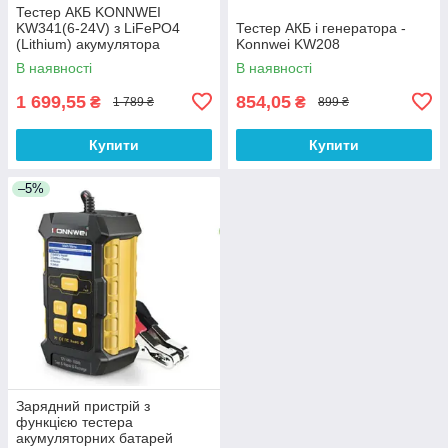
Тестер АКБ KONNWEI
KW341(6-24V) з LiFePO4
Тестер АКБ і генератора -
(Lithium) акумулятора
Konnwei KW208
В наявності
В наявності
1 699,55
854,05
₴
₴
1 789 ₴
899 ₴
Купити
Купити
–5%
Зарядний пристрій з
функцією теcтера
акумуляторних батарей