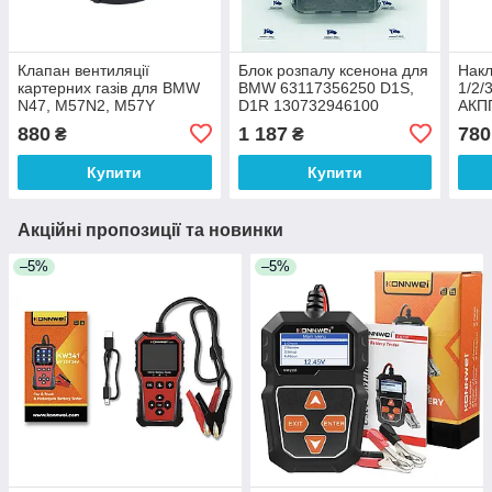
Клапан вентиляції
Блок розпалу ксенона для
Нак
картерних газів для BMW
BMW 63117356250 D1S,
1/2/
N47, M57N2, M57Y
D1R 130732946100
АКП
11128508570
880
1 187
780
₴
₴
Купити
Купити
Акційні пропозиції та новинки
–5%
–5%