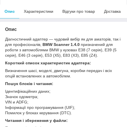
Опис
Характеристики
Відгуки про товар
Доставка
Опис
Діагностичний адаптер — чудовий вибір як для аматорів, так і
для професіоналів,
BMW Scanner 1.4.0
призначений для
роботи з автомобілями BMW у кузовах E38 (7 серія), E39 (5
серія), E46 (3 серія), E53 (X5), E83 (X3), E85 (Z4).
Короткий список характеристик адаптера:
Визначення шасі, моделі, двигуна, коробки передач і всіх
опцій встановлених а автомобілем.
Пошук блоків і читання:
Ідентифікаційних даних;
Значок одометра;
VIN и ADFG;
Інформації про програмування (UIF);
Помилок у блоках керування (DTC).
Читання і збереження у файли: