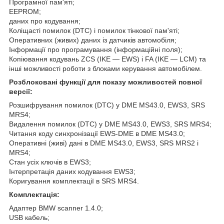
Програмної пам'яті;
EEPROM;
даних про кодування;
Коліщасті помилок (DTC) і помилок тінкової пам'яті;
Оперативних (живих) даних із датчиків автомобіля;
Інформації про програмування (інформаційні поля);
Копіювання кодувань ZCS (IKE — EWS) і FA (IKE — LCM) та
інші можливості роботи з блоками керування автомобілем.
Розблоковані функції для показу можливостей повної
версії:
Розшифрування помилок (DTC) у DME MS43.0, EWS3, SRS
MRS4;
Видалення помилок (DTC) у DME MS43.0, EWS3, SRS MRS4;
Читання коду синхронізації EWS-DME в DME MS43.0;
Оперативні (живі) дані в DME MS43.0, EWS3, SRS MRS2 і
MRS4;
Стан усіх ключів в EWS3;
Інтерпретація даних кодування EWS3;
Коригування комплектації в SRS MRS4.
Комплектація:
Адаптер BMW scanner 1.4.0;
USB кабель;