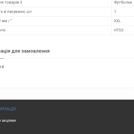
ія товарів 3
Футболки
ть в пакуванні, шт
1
 мм / "
XXL
гія
HTSS
ація для замовлення
 ₴
ОРМАЦІЯ
з акціями