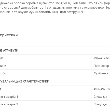
 дихаюча робоча сорочка щільністю 156 г/кв.м, щоб залишатися комфо
но створений для мобільності з опущеними плечима та охоплює все тіло
роникна та зручна суміш бавовни (33) і поліестеру (67).
еристики
І АТРИБУТИ
ик
Milwaukee
нини
Поліестер
робу
Футболка
ТУВАЛЬНИЦЬКІ ХАРАКТЕРИСТИКИ
л
493249297
ія товарів 1
Спецодяг т
ія товарів 2
Спецодяг