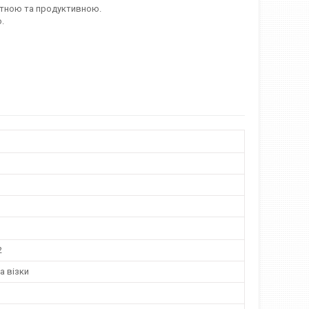
ртною та продуктивною.
.
2
а візки