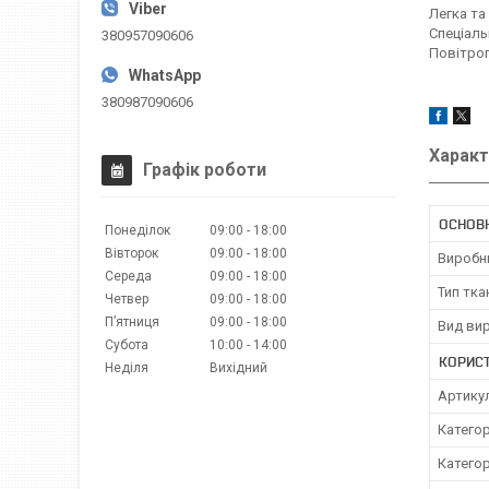
Легка та
Спеціаль
380957090606
Повітроп
380987090606
Характ
Графік роботи
ОСНОВН
Понеділок
09:00
18:00
Вівторок
09:00
18:00
Виробн
Середа
09:00
18:00
Тип тка
Четвер
09:00
18:00
Пʼятниця
09:00
18:00
Вид ви
Субота
10:00
14:00
КОРИС
Неділя
Вихідний
Артику
Категор
Категор