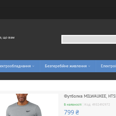
е, що вам
ектрообладнання
Безперебійне живлення
Електро
Футболка MILWAUKEE, HTSS 
В наявності
Код:
4932492972
799 ₴