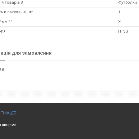
ія товарів 3
Футболки
ть в пакуванні, шт
1
 мм / "
XL
гія
HTSS
ація для замовлення
 ₴
ОРМАЦІЯ
з акціями