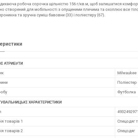
 дихаюча робоча сорочка щільністю 156 г/кв.м, щоб залишатися комфо
но створений для мобільності з опущеними плечима та охоплює все тіло
роникна та зручна суміш бавовни (33) і поліестеру (67).
еристики
І АТРИБУТИ
ик
Milwaukee
нини
Поліестер
робу
Футболка
ТУВАЛЬНИЦЬКІ ХАРАКТЕРИСТИКИ
л
493249297
ія товарів 1
Спецодяг т
ія товарів 2
Спецодяг