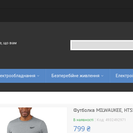
е, що вам
ектрообладнання
Безперебійне живлення
Електро
Футболка MILWAUKEE, HTSS 
В наявності
Код:
4932492971
799 ₴