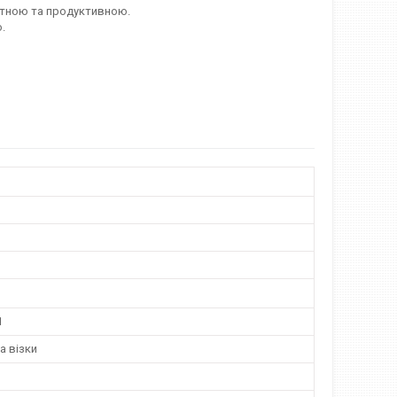
ртною та продуктивною.
.
1
а візки