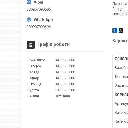
Легка та
Спеціаль
380957090606
Повітроп
380987090606
Характ
Графік роботи
ОСНОВН
Понеділок
09:00
18:00
Вівторок
09:00
18:00
Виробн
Середа
09:00
18:00
Тип тка
Четвер
09:00
18:00
Пʼятниця
09:00
18:00
Вид ви
Субота
10:00
14:00
КОРИС
Неділя
Вихідний
Артику
Категор
Категор