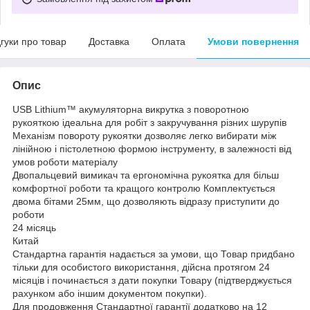
дгуки про товар
Доставка
Оплата
Умови повернення
Опис
USB Lithium™ акумуляторна викрутка з поворотною
рукояткою ідеальна для робіт з закручування різних шурупів
Механізм повороту рукоятки дозволяє легко вибирати між
лінійною і пістолетною формою інструменту, в залежності від
умов роботи матеріалу
Двопальцевий вимикач та ергономічна рукоятка для більш
комфортної роботи та кращого контролю Комплектується
двома бітами 25мм, що дозволяють відразу приступити до
роботи
24 місяць
Китай
Стандартна гарантія надається за умови, що Товар придбано
тільки для особистого використання, дійсна протягом 24
місяців і починається з дати покупки Товару (підтверджується
рахунком або іншим документом покупки).
Для продовження Стандартної гарантії додатково на 12