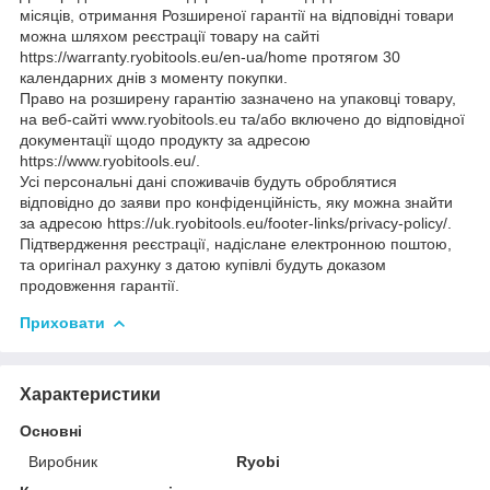
місяців, отримання Розширеної гарантії на відповідні товари
можна шляхом реєстрації товару на сайті
https://warranty.ryobitools.eu/en-ua/home протягом 30
календарних днів з моменту покупки.
Право на розширену гарантію зазначено на упаковці товару,
на веб-сайті www.ryobitools.eu та/або включено до відповідної
документації щодо продукту за адресою
https://www.ryobitools.eu/.
Усі персональні дані споживачів будуть оброблятися
відповідно до заяви про конфіденційність, яку можна знайти
за адресою https://uk.ryobitools.eu/footer-links/privacy-policy/.
Підтвердження реєстрації, надіслане електронною поштою,
та оригінал рахунку з датою купівлі будуть доказом
продовження гарантії.
Приховати
Характеристики
Основні
Виробник
Ryobi