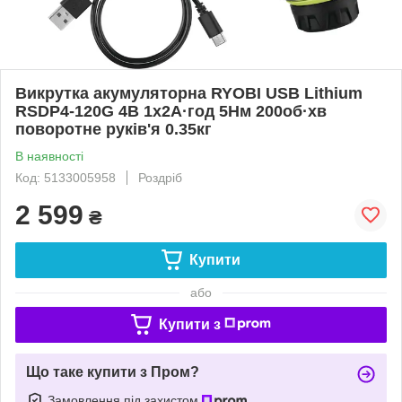
Викрутка акумуляторна RYOBI USB Lithium
RSDP4-120G 4В 1х2А·год 5Нм 200об·хв
поворотне руків'я 0.35кг
В наявності
Код: 5133005958
Роздріб
2 599
₴
Купити
або
Купити з
Що таке купити з Пром?
Замовлення під захистом