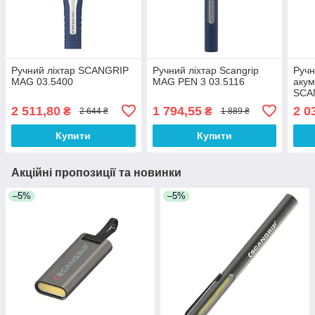
Ручний ліхтар SCANGRIP
Ручний ліхтар Scangrip
Ручн
MAG 03.5400
MAG PEN 3 03.5116
акум
SCA
2 511,80
1 794,55
2 0
₴
₴
2 644 ₴
1 889 ₴
Купити
Купити
Акційні пропозиції та новинки
–5%
–5%