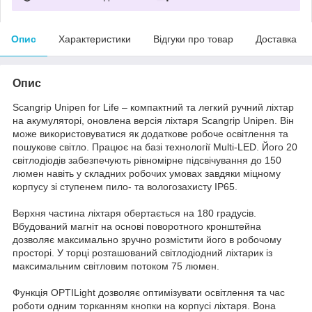
Опис
Характеристики
Відгуки про товар
Доставка
Опис
Scangrip Unipen for Life – компактний та легкий ручний ліхтар
на акумуляторі, оновлена версія ліхтаря Scangrip Unipen. Він
може використовуватися як додаткове робоче освітлення та
пошукове світло. Працює на базі технології Multi-LED. Його 20
світлодіодів забезпечують рівномірне підсвічування до 150
люмен навіть у складних робочих умовах завдяки міцному
корпусу зі ступенем пило- та вологозахисту IP65.
Верхня частина ліхтаря обертається на 180 градусів.
Вбудований магніт на основі поворотного кронштейна
дозволяє максимально зручно розмістити його в робочому
просторі. У торці розташований світлодіодний ліхтарик із
максимальним світловим потоком 75 люмен.
Функція OPTILight дозволяє оптимізувати освітлення та час
роботи одним торканням кнопки на корпусі ліхтаря. Вона