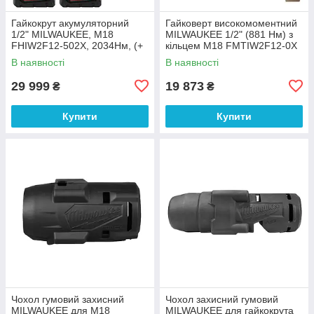
Гайкокрут акумуляторний
Гайковерт високомоментний
1/2" MILWAUKEE, M18
MILWAUKEE 1/2" (881 Нм) з
FHIW2F12-502X, 2034Нм, (+
кільцем M18 FMTIW2F12-0Х
заряд.пристрій, 2 акум., HD
(каркас)
В наявності
В наявності
кейс)
29 999
19 873
₴
₴
Купити
Купити
Чохол гумовий захисний
Чохол захисний гумовий
MILWAUKEE для M18
MILWAUKEE для гайкокрута