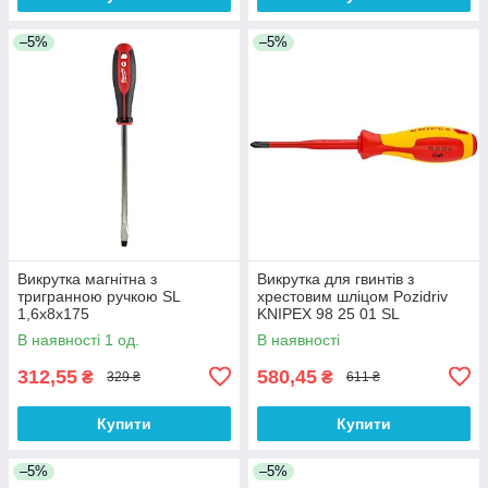
–5%
–5%
Викрутка магнітна з
Викрутка для гвинтів з
тригранною ручкою SL
хрестовим шліцом Pozidriv
1,6x8x175
KNIPEX 98 25 01 SL
В наявності 1 од.
В наявності
312,55
580,45
₴
₴
329 ₴
611 ₴
Купити
Купити
–5%
–5%