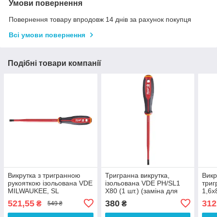
Умови повернення
Повернення товару впродовж 14 днів за рахунок покупця
Всі умови повернення
Подібні товари компанії
Викрутка з тригранною
Тригранна викрутка,
Викр
рукояткою ізольована VDE
ізольована VDE PH/SL1
триг
MILWAUKEE, SL
X80 (1 шт.) (заміна для
1,6x
1,6х8,0х175мм
4932464055)
521,55
380
312
₴
₴
549 ₴