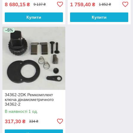
8 680,15
1 759,40
₴
₴
9 137 ₴
1 852 ₴
Купити
Купити
–5%
34362-2DK Ремкомплект
ключа дінамометричного
34362-2
В наявності 1 од.
317,30
₴
334 ₴