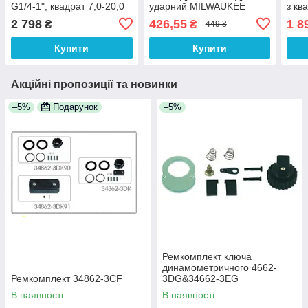
G1/4-1"; квадрат 7,0-20,0
ударний MILWAUKEE
з ква
мм; L=700
квад
2 798
426,55
1 8
₴
₴
449 ₴
Купити
Купити
Акційні пропозиції та новинки
–5%
Подарунок
–5%
Ремкомплект ключа
динамометричного 4662-
Ремкомплект 34862-3CF
3DG&34662-3EG
В наявності
В наявності