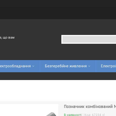
е, що вам
ектрообладнання
Безперебійне живлення
Електро
Позначник комбінований М
В наявності
Код:
67234_vl