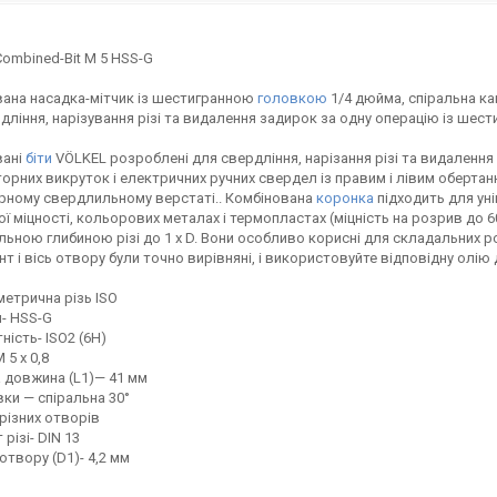
ombined-Bit M 5 HSS-G
ана насадка-мітчик із шестигранною
головкою
1/4 дюйма, спіральна кан
дління, нарізування різі та видалення задирок за одну операцію із шес
вані
біти
VÖLKEL розроблені для свердління, нарізання різі та видаленн
орних викруток і електричних ручних свердел із правим і лівим обертанн
рному свердлильному верстаті.. Комбінована
коронка
підходить для ун
ої міцності, кольорових металах і термопластах (міцність на розрив до 6
ьною глибиною різі до 1 x D. Вони особливо корисні для складальних ро
нт і вісь отвору були точно вирівняні, і використовуйте відповідну олію 
 метрична різь ISO
- HSS-G
ність- ISO2 (6H)
 5 х 0,8
 довжина (L1)— 41 мм
вки — спіральна 30°
різних отворів
різі- DIN 13
отвору (D1)- 4,2 мм