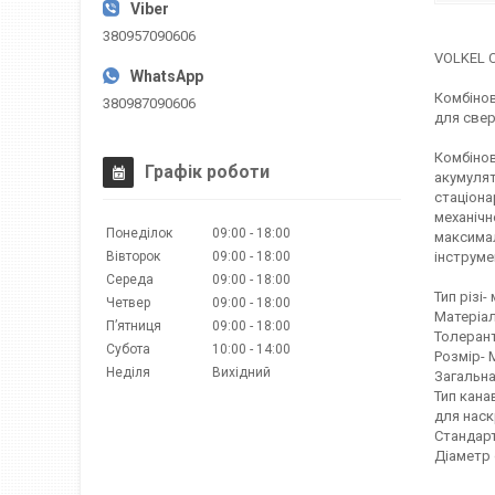
380957090606
VOLKEL C
Комбінов
380987090606
для свер
Комбіно
Графік роботи
акумулят
стаціона
механічн
Понеділок
09:00
18:00
максимал
Вівторок
09:00
18:00
інструме
Середа
09:00
18:00
Тип різі-
Четвер
09:00
18:00
Матеріал
Пʼятниця
09:00
18:00
Толерант
Субота
10:00
14:00
Розмір- М
Неділя
Вихідний
Загальна
Тип кана
для наск
Стандарт 
Діаметр 