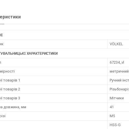
еристики
НІ
ик
VÖLKEL
ТУВАЛЬНИЦЬКІ ХАРАКТЕРИСТИКИ
л
67234_vl
мірності
метричний
ії товарів 1
Ручний інс
ії товарів 2
Різьбонарі
ії товарів 3
Мітчики
на довжина, мм
41
різі
M5
HSS-G