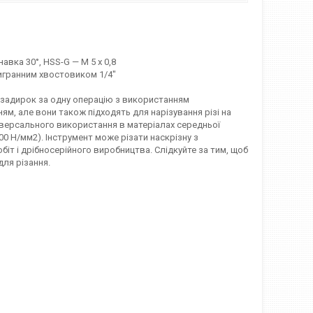
авка 30°, HSS-G — M 5 x 0,8
тигранним хвостовиком 1/4"
я задирок за одну операцію з використанням
ям, але вони також підходять для нарізування різі на
іверсального використання в матеріалах середньої
00 Н/мм2). Інструмент може різати наскрізну з
біт і дрібносерійного виробництва. Слідкуйте за тим, щоб
для різання.