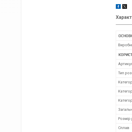
Характ
ОСНОВ
Виробн
КОРИС
Артику
Тип роз
Категор
Категор
Категор
Загаль
Розмір 
Сплав