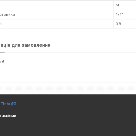
M
остовика
1/4"
зі
0.8
ація для замовлення
 ₴
ОРМАЦІЯ
з акціями