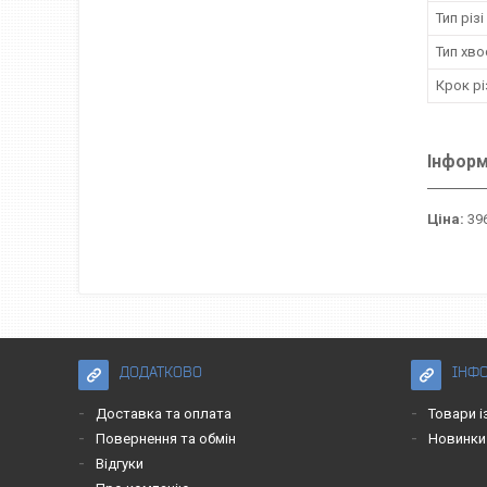
Тип різі
Тип хв
Крок рі
Інформ
Ціна:
396
ДОДАТКОВО
ІНФ
Доставка та оплата
Товари і
Повернення та обмін
Новинки
Відгуки