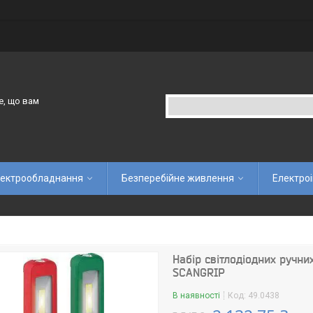
е, що вам
ектрообладнання
Безперебійне живлення
Електро
Набір світлодіодних ручни
SCANGRIP
В наявності
Код:
49.0438