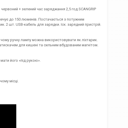
 лм червоний + зелений час заряджання 2,5 год SCANGRIP
зпечує до 150 люменів. Постачається з потужним
к. 2 шт. USB-кабель для зарядки. Іск. зарядний пристрій.
 чому ручну лампу можна використовувати як ліхтарик.
затискачем для кишені та сильним вбудованим магнітом.
мати його «під рукою».
ому місці.