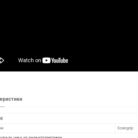
еристики
НІ
ик
Scangrip