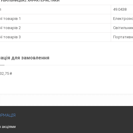
ТУВАЛЬНИЦЬКІ ХАРАКТЕРИСТИКИ
л
49.0438
ії товарів 1
Електроін
ії товарів 2
Світильни
ії товарів 3
Портативні
ація для замовлення
32,75 ₴
ОРМАЦІЯ
з акціями