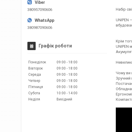
Набір св
380957090606
UNIPEN —
вбудован
380987090606
Крім тог
Графік роботи
UNIPEN м
Акумулят
Понеділок
09:00
18:00
Невелики
Вівторок
09:00
18:00
Чому ви 
Середа
09:00
18:00
Зручний 
Четвер
09:00
18:00
Постачає
Пʼятниця
09:00
18:00
Обладнан
Субота
10:00
14:00
Ергономі
Неділя
Вихідний
Компактн