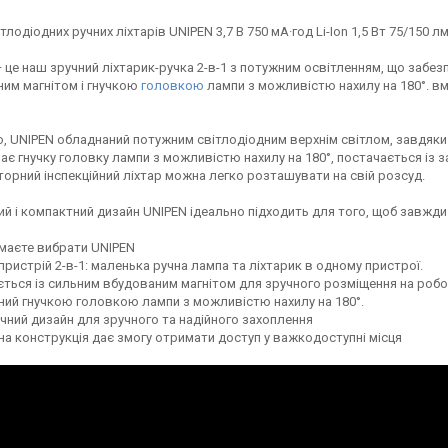
ітлодіодних ручних ліхтарів UNIPEN 3,7 В 750 мА·год Li-Ion 1,5 Вт 75/150
 це наш зручний ліхтарик-ручка 2-в-1 з потужним освітленням, що забе
им магнітом і гнучкою
головкою
лампи з можливістю нахилу на 180°. вми
о, UNIPEN обладнаний потужним світлодіодним верхнім світлом, завдяки
ає гнучку головку лампи з можливістю нахилу на 180°, постачається із 
орний інспекційний ліхтар можна легко розташувати на свій розсуд.
й і компактний дизайн UNIPEN ідеально підходить для того, щоб завжди 
маєте вибрати UNIPEN
пристрій 2-в-1: маленька ручна лампа та ліхтарик в одному пристрої.
ться із сильним вбудованим магнітом для зручного розміщення на робоч
ий гнучкою головкою лампи з можливістю нахилу на 180°.
чний дизайн для зручного та надійного захоплення
а конструкція дає змогу отримати доступ у важкодоступні місця