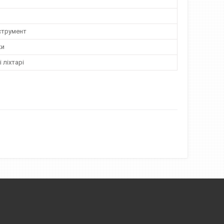
струмент
ки
 ліхтарі