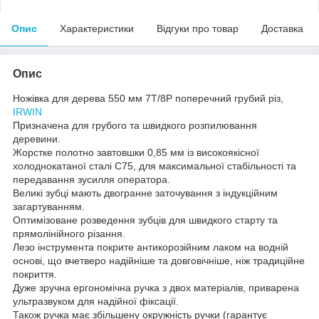
Опис
Характеристики
Відгуки про товар
Доставка
Опис
Ножівка для дерева 550 мм 7T/8P поперечний грубий різ,
IRWIN
Призначена для грубого та швидкого розпилювання
деревини.
Жорстке полотно завтовшки 0,85 мм із високоякісної
холоднокатаної сталі С75, для максимальної стабільності та
передавання зусилля оператора.
Великі зубці мають двогранне заточування з індукційним
загартуванням.
Оптимізоване розведення зубців для швидкого старту та
прямолінійного різання.
Лезо інструмента покрите антикорозійним лаком на водній
основі, що вчетверо надійніше та довговічніше, ніж традиційне
покриття.
Дуже зручна ергономічна ручка з двох матеріалів, приварена
ультразвуком для надійної фіксації.
Також ручка має збільшену окружність ручки (гарантує