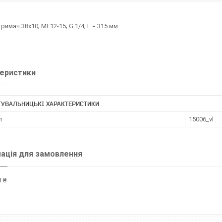
имач 38х10; МF12-15; G 1/4; L = 315 мм.
еристики
ТУВАЛЬНИЦЬКІ ХАРАКТЕРИСТИКИ
л
15006_vl
ація для замовлення
 ₴