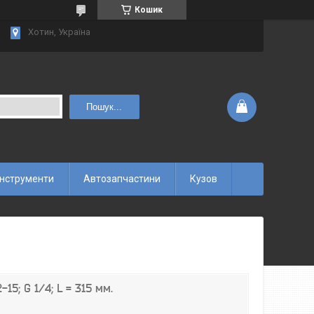
Кошик
Хотин, Україна
Пошук...
інструменти
Автозапчастини
Кузов
5; G 1/4; L = 315 мм.