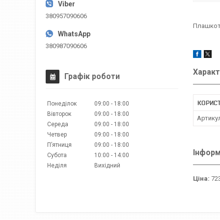
380957090606
Плашкотр
380987090606
Характ
Графік роботи
КОРИС
Понеділок
09:00
18:00
Вівторок
09:00
18:00
Артику
Середа
09:00
18:00
Четвер
09:00
18:00
Пʼятниця
09:00
18:00
Інформ
Субота
10:00
14:00
Неділя
Вихідний
Ціна:
723