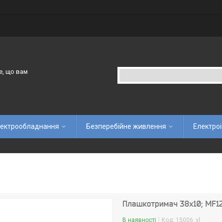
е, що вам
ектрообладнання
Безперебійне живлення
Електро
Плашкотримач 38х10; МF12-1
В наявності
Код:
15006_vl