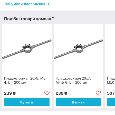
Всі умови повернення
Подібні товари компанії
Плашкотримач 20х5; М3-
Плашкотримач 20х7;
Плаш
4; L = 200 мм.
М4,5-6; L = 200 мм.
М10-
239
239
507
₴
₴
Купити
Купити