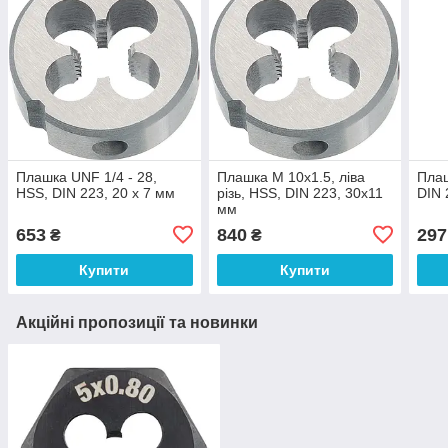
Плашка UNF 1/4 - 28,
Плашка М 10х1.5, ліва
Плаш
HSS, DIN 223, 20 x 7 мм
різь, HSS, DIN 223, 30х11
DIN 
мм
653
840
297
₴
₴
Купити
Купити
Акційні пропозиції та новинки