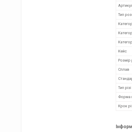
Артику
Тип роз
Категор
Категор
Категор
Кейс
Розмір 
Сплав
Станда
Тип різі
Форма 
Крок рі
Інформ