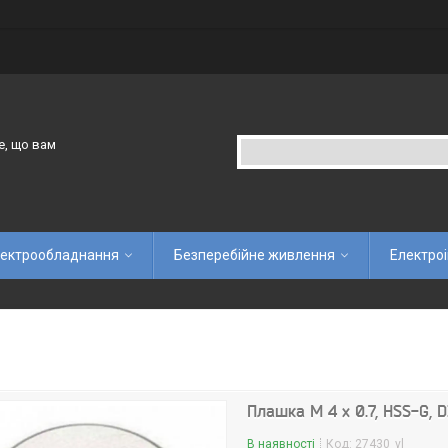
е, що вам
ектрообладнання
Безперебійне живлення
Електро
Плашка М 4 x 0.7, HSS-G, D
В наявності
Код:
27430_vl