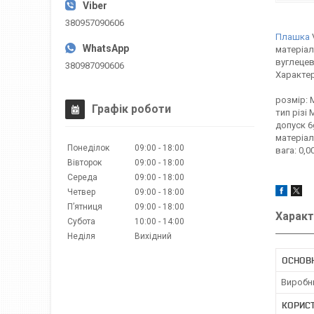
380957090606
Плашка
матеріал
вуглецев
380987090606
Характе
розмір: 
Графік роботи
тип різі 
допуск 6
матеріал
Понеділок
09:00
18:00
вага: 0,0
Вівторок
09:00
18:00
Середа
09:00
18:00
Четвер
09:00
18:00
Пʼятниця
09:00
18:00
Характ
Субота
10:00
14:00
Неділя
Вихідний
ОСНОВН
Виробн
КОРИС