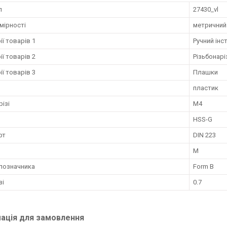
л
27430_vl
мірності
метричний
ії товарів 1
Ручний інс
ії товарів 2
Різьбонарі
ії товарів 3
Плашки
пластик
різі
M4
HSS-G
рт
DIN 223
M
позначника
Form B
зі
0.7
ація для замовлення