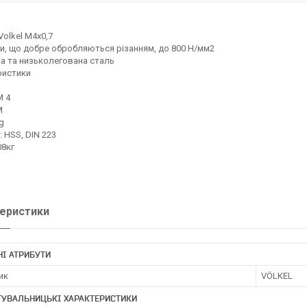
Volkel М4х0,7
и, що добре обробляються різанням, до 800 Н/мм2
а та низьколегована сталь
ристики
М 4
М
g
: HSS, DIN 223
08кг
еристики
І АТРИБУТИ
ик
VÖLKEL
ТУВАЛЬНИЦЬКІ ХАРАКТЕРИСТИКИ