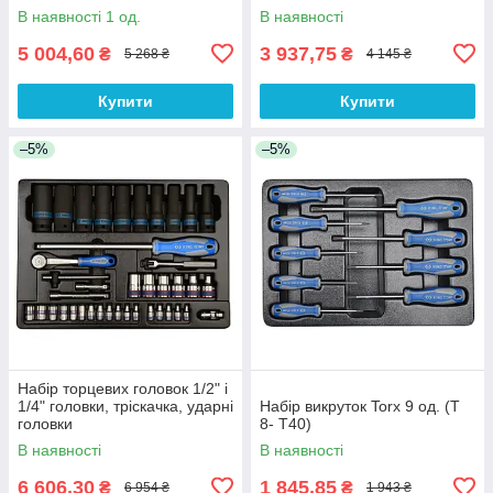
В наявності 1 од.
В наявності
5 004,60
3 937,75
₴
₴
5 268 ₴
4 145 ₴
Купити
Купити
–5%
–5%
Набір торцевих головок 1/2" і
1/4" головки, тріскачка, ударні
Набір викруток Torx 9 од. (Т
головки
8- Т40)
В наявності
В наявності
6 606,30
1 845,85
₴
₴
6 954 ₴
1 943 ₴