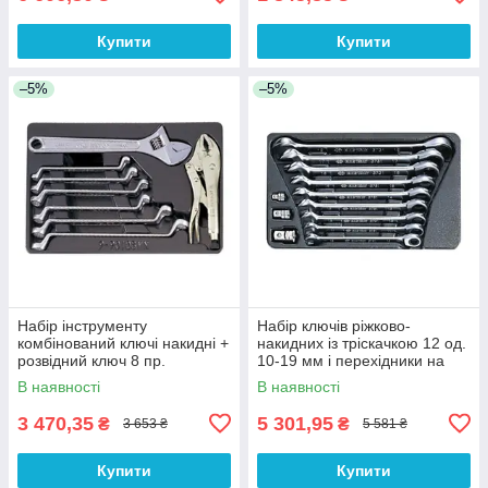
Купити
Купити
–5%
–5%
Набір інструменту
Набір ключів ріжково-
комбінований ключі накидні +
накидних із тріскачкою 12 од.
розвідний ключ 8 пр.
10-19 мм і перехідники на
1/4", 3/8", 1/2"
В наявності
В наявності
3 470,35
5 301,95
₴
₴
3 653 ₴
5 581 ₴
Купити
Купити