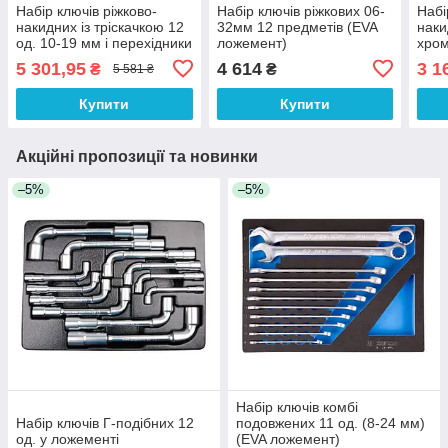
Набір ключів ріжково-
Набір ключів ріжкових 06-
Набі
накидних із тріскачкою 12
32мм 12 предметів (EVA
наки
од. 10-19 мм і перехідники
ложемент)
хро
на 1/4", 3/8", 1/2"
MILW
5 301,95
4 614
3 1
₴
₴
5 581 ₴
14/1
плас
Купити
Купити
Акційні пропозиції та новинки
–5%
–5%
Набір ключів комбі
Набір ключів Г-подібних 12
подовжених 11 од. (8-24 мм)
од. у ложементі
(EVA ложемент)