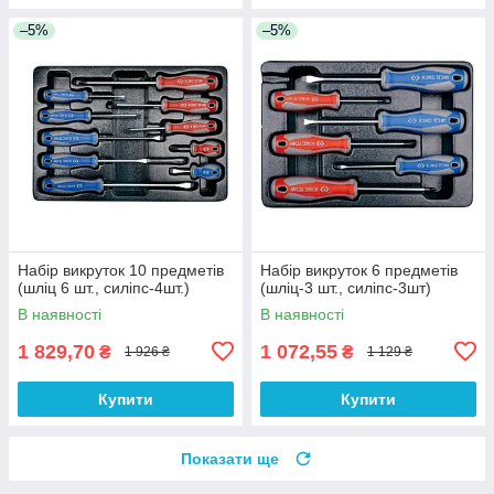
–5%
–5%
Набір викруток 10 предметів
Набір викруток 6 предметів
(шліц 6 шт., силіпс-4шт.)
(шліц-3 шт., силіпс-3шт)
В наявності
В наявності
1 829,70
1 072,55
₴
₴
1 926 ₴
1 129 ₴
Купити
Купити
Показати ще