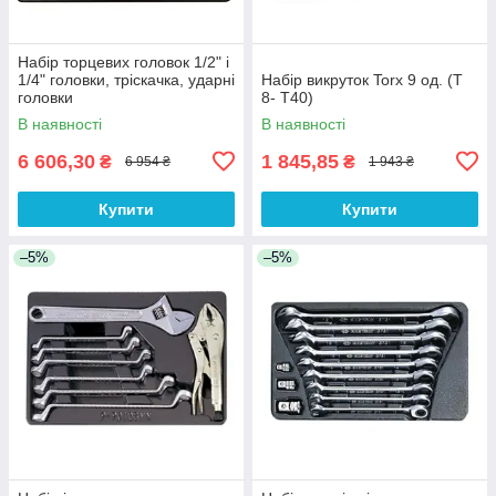
Набір торцевих головок 1/2" і
1/4" головки, тріскачка, ударні
Набір викруток Torx 9 од. (Т
головки
8- Т40)
В наявності
В наявності
6 606,30
1 845,85
₴
₴
6 954 ₴
1 943 ₴
Купити
Купити
–5%
–5%