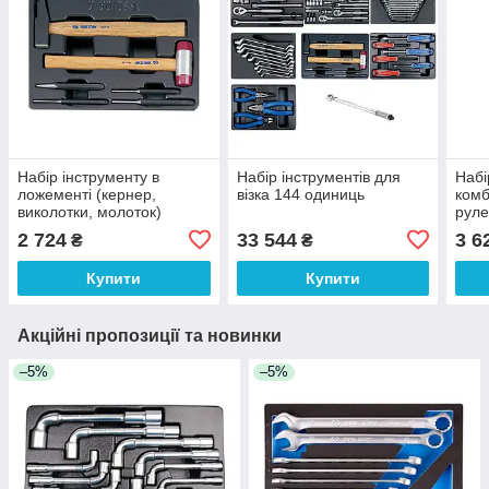
Набір інструменту в
Набір інструментів для
Набі
ложементі (кернер,
візка 144 одиниць
комб
виколотки, молоток)
руле
ножі
2 724
33 544
3 6
₴
₴
пред
Купити
Купити
Акційні пропозиції та новинки
–5%
–5%