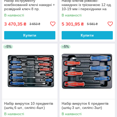
Набір інструменту
Набір ключів ріжково-
комбінований ключі накидні +
накидних із тріскачкою 12 од.
розвідний ключ 8 пр.
10-19 мм і перехідники на
1/4", 3/8", 1/2"
В наявності
В наявності
3 470,35
5 301,95
₴
₴
3 653 ₴
5 581 ₴
Купити
Купити
–5%
–5%
Набір викруток 10 предметів
Набір викруток 6 предметів
(шліц 6 шт., силіпс-4шт.)
(шліц-3 шт., силіпс-3шт)
В наявності
В наявності