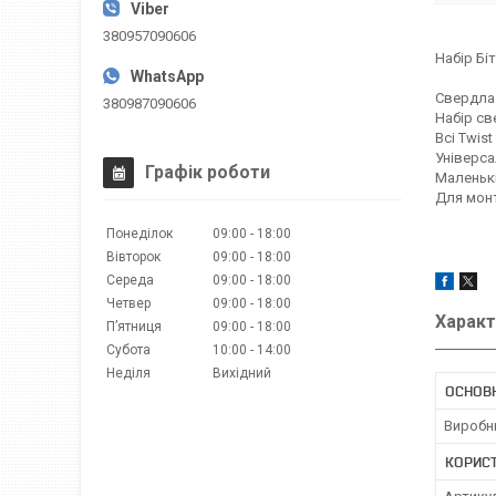
380957090606
Набір Бі
Свердла
380987090606
Набір св
Всі Twist
Універса
Графік роботи
Маленьки
Для монт
Понеділок
09:00
18:00
Вівторок
09:00
18:00
Середа
09:00
18:00
Четвер
09:00
18:00
Характ
Пʼятниця
09:00
18:00
Субота
10:00
14:00
Неділя
Вихідний
ОСНОВ
Виробн
КОРИС