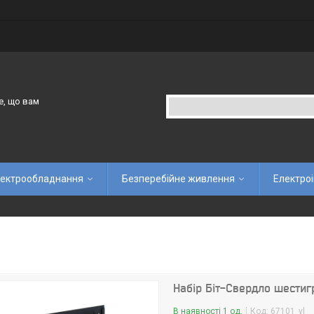
е, що вам
ектрообладнання
Безперебійне живлення
Електро
Набір Біт-Свердло шестиг
В наявності 1 од.
Код:
67101_vl