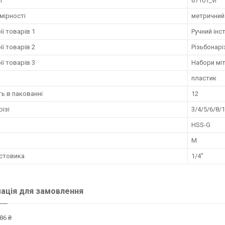
л
67101_vl
мірності
метричний
ії товарів 1
Ручний інс
ії товарів 2
Різьбонарі
ії товарів 3
Набори мі
пластик
ть в пакованні
12
різі
3/4/5/6/8/
HSS-G
M
остовика
1/4"
ація для замовлення
86 ₴