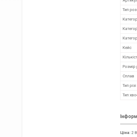
Артику
Тип роз
Категор
Категор
Категор
Кейс
Кількіс
Розмір 
Сплав
Тип різі
Тип хв
Інформ
Ціна:
2 8