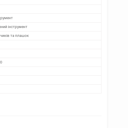
трумент
зний інструмент
тчиків та плашок
10