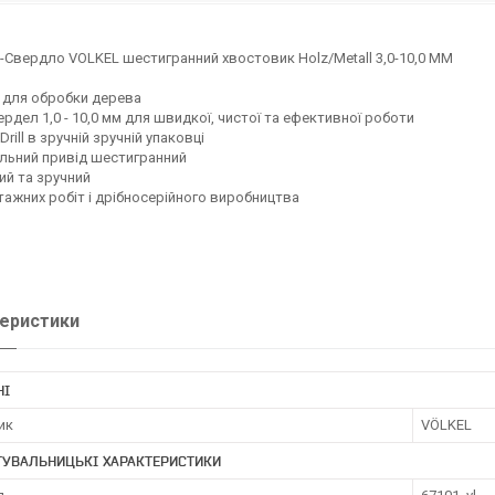
т-Свердло VOLKEL шестигранний хвостовик Holz/Мetall 3,0-10,0 ММ
 для обробки дерева
ердел 1,0 - 10,0 мм для швидкої, чистої та ефективної роботи
 Drill в зручній зручній упаковці
льний привід шестигранний
й та зручний
ажних робіт і дрібносерійного виробництва
еристики
НІ
ик
VÖLKEL
ТУВАЛЬНИЦЬКІ ХАРАКТЕРИСТИКИ