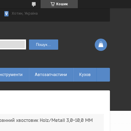
Кошик
Хотин, Україна
Пошук...
інструменти
Автозапчастини
Кузов
ранний хвостовик Holz/Мetall 3,0-10,0 ММ