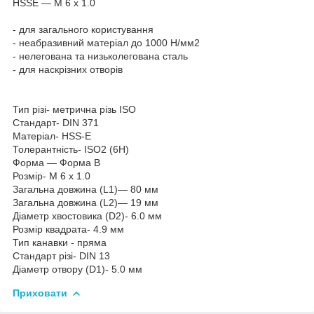
HSSE — M 6 x 1.0
- для загального користування
- неабразивний матеріал до 1000 Н/мм2
- нелегована та низьколегована сталь
- для наскрізних отворів
Тип різі- метрична різь ISO
Стандарт- DIN 371
Матеріал- HSS-E
Толерантність- ISO2 (6H)
Форма — Форма B
Розмір- M 6 x 1.0
Загальна довжина (L1)— 80 мм
Загальна довжина (L2)— 19 мм
Діаметр хвостовика (D2)- 6.0 мм
Розмір квадрата- 4.9 мм
Тип канавки - пряма
Стандарт різі- DIN 13
Діаметр отвору (D1)- 5.0 мм
Приховати