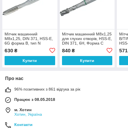
Мітчик машинний
Мітчик машинний M8x1,25
Мітч
M8x1,25, DIN 371, HSS-E,
для глухих отворів, HSS-E,
B/TI
6G форма B, тип N
DIN 371, 6H, Форма C
HSS
630
840
571
₴
₴
Купити
Купити
Про нас
96% позитивних з 861 відгука за рік
Працює з 08.05.2018
м. Хотин
Хотин, Україна
Контакти