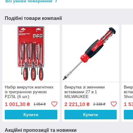
Всі умови повернення
Подібні товари компанії
Набір викруток магнітних
Викрутка зі змінними
Викр
із тригранною ручкою
вставками 27 в 1
вста
PZ/SL (6 шт.)
MILWAUKEE
Sho
1 001,30
2 221,10
1 5
₴
₴
1 054 ₴
2 338 ₴
Купити
Купити
Акційні пропозиції та новинки