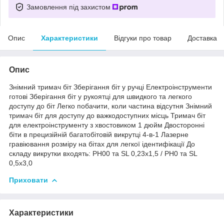
Замовлення під захистом
Опис
Характеристики
Відгуки про товар
Доставка
Опис
Знімний тримач біт Зберігання біт у ручці Електроінструменти
готові Зберігання біт у рукоятці для швидкого та легкого
доступу до біт Легко побачити, коли частина відсутня Знімний
тримач біт для доступу до важкодоступних місць Тримач біт
для електроінструменту з хвостовиком 1 дюйм Двосторонні
біти в прецизійній багатобітовій викрутці 4-в-1 Лазерне
гравіювання розміру на бітах для легкої ідентифікації До
складу викрутки входять: PH00 та SL 0,23x1,5 / PH0 та SL
0,5x3,0
Приховати
Характеристики