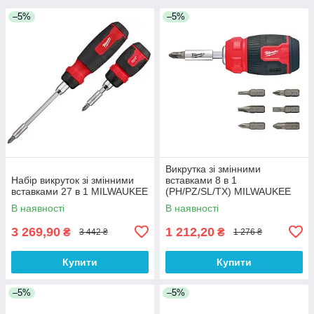
–5%
–5%
Викрутка зі змінними
Набір викруток зі змінними
вставками 8 в 1
вставками 27 в 1 MILWAUKEE
(PH/PZ/SL/TX) MILWAUKEE
4932492807
В наявності
В наявності
3 269,90
1 212,20
₴
₴
3 442 ₴
1 276 ₴
Купити
Купити
–5%
–5%