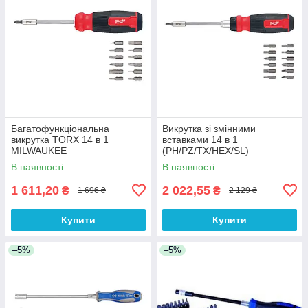
Багатофункціональна
Викрутка зі змінними
викрутка TORX 14 в 1
вставками 14 в 1
MILWAUKEE
(PH/PZ/TX/HEX/SL)
MILWAUKEE
В наявності
В наявності
1 611,20
2 022,55
₴
₴
1 696 ₴
2 129 ₴
Купити
Купити
–5%
–5%