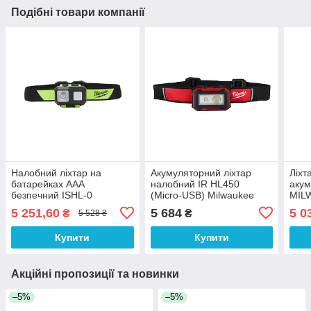
Подібні товари компанії
Налобний ліхтар на
Акумуляторний ліхтар
Ліхт
батарейках AAA
налобний IR HL450
аку
безпечний ISHL-0
(Micro-USB) Milwaukee
MILW
450 люменів
на ш
5 251,60
5 684
5 0
₴
₴
5 528 ₴
Купити
Купити
Акційні пропозиції та новинки
–5%
–5%