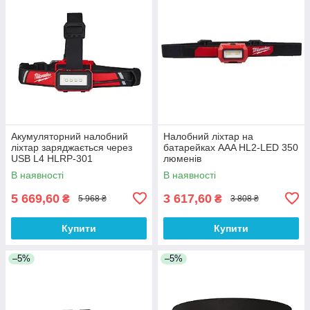
Акумуляторний налобний
Налобний ліхтар на
ліхтар заряджається через
батарейках AAA HL2-LED 350
USB L4 HLRP-301
люменів
(4933479767) Milwaukee
В наявності
В наявності
5 669,60
3 617,60
₴
₴
5 968 ₴
3 808 ₴
Купити
Купити
–5%
–5%