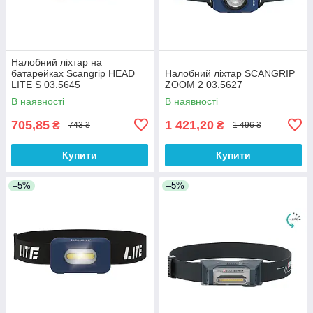
Налобний ліхтар на
батарейках Scangrip HEAD
Налобний ліхтар SCANGRIP
LITE S 03.5645
ZOOM 2 03.5627
В наявності
В наявності
705,85
1 421,20
₴
₴
743 ₴
1 496 ₴
Купити
Купити
–5%
–5%