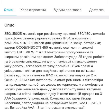
Опис
Характеристики
Відгуки про товар
Доставка
Опис
350/150/25 люменів при розсіяному промені; 350/450 люменів
при сфокусованому промені; захист IP54; в комплекті:
ремінець знімний, кліпси для кріплення на каску, батарейки;
картон ОСОБЛИВОСТІ 450 люменів освітлення високої
чіткості TRUEVIEW™ зі 100-метровим сфокусованим та
широким розсіяним променем Забезпечує до 25 годин роботи
та 5 режимів світловіддачі для оптимізації співвідношення
часу роботи, яскравості та типу променя. У комплекті 4
універсальні кліпси для надійного кріплення на всі каски.
Захист від пилу та вологи IP52 та захист від падінь до 2 м
Оснащений м'яким потопоглинаючим ремінцем з мікрофібри
та підкладкою на лоб, що дозволяє користувачу з комфортом
носити ремінець весь день Дозволяє користувачеві керувати
напрямом світла, вибираю одну із семи позицій працює на 3
AAA батареях (у комплекті). Комплект поставки Ліхтар
налобний, світлодіодний на батарейках Milwaukee HL-SF - 1
шт. Батарейки ААА - 3 шт Інструкція з експлуатації