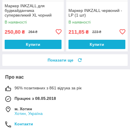
Маркер INKZALL для
будмайданчика
Маркер INKZALL червоний -
супервеликий XL чорний
LP (1 шт)
MILWAUKEE
В наявності
В наявності
250,80
211,85
₴
₴
264 ₴
223 ₴
Купити
Купити
Показати ще
Про нас
96% позитивних з 861 відгука за рік
Працює з 08.05.2018
м. Хотин
Хотин, Україна
Контакти