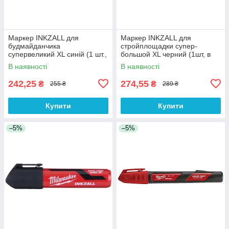
Маркер INKZALL для
Маркер INKZALL для
будмайданчика
стройплощадки супер-
супервеликий XL синій (1 шт.,
большой XL черний (1шт, в
дисплей 12 шт.)
блистере)
В наявності
В наявності
242,25
274,55
₴
₴
255 ₴
289 ₴
Купити
Купити
–5%
–5%