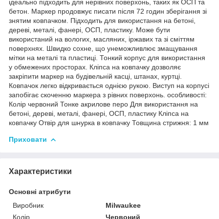
ідеально підходить для нерівних поверхонь, таких як ОСП та
бетон. Маркер продовжує писати після 72 годин зберігання зі
знятим ковпачком. Підходить для використання на бетоні,
дереві, металі, фанері, ОСП, пластику. Може бути
використаний на вологих, масляних, іржавих та зі сміттям
поверхнях. Швидко сохне, що унеможливлює змащування
мітки на металі та пластиці. Тонкий корпус для використання
у обмежених просторах. Кліпса на ковпачку дозволяє
закріпити маркер на будівельній касці, штанах, куртці.
Ковпачок легко відкривається однією рукою. Виступ на корпусі
запобігає скоченню маркера з рівних поверхонь. особливості:
Колір червоний Тонке акрилове перо Для використання на
бетоні, дереві, металі, фанері, ОСП, пластику Кліпса на
ковпачку Отвір для шнурка в ковпачку Товщина стрижня: 1 мм
Приховати
Характеристики
Основні атрибути
Виробник
Milwaukee
Колір
Червоний