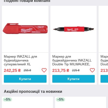
Подібні товари компанії
Маркер INKZALL для
Маркер для
Мар
будмайданчика
будмайданчика INKZALL
буд
супервеликий XL
Double Tip MILWAUKEE,
Doub
червоний (1 шт., дисплей
тонкий/скошений, чорний
тонк
242,25
213,75
213
₴
₴
255 ₴
225 ₴
12 шт.)
(48223115)
чорн
Купити
Купити
Акційні пропозиції та новинки
–5%
–5%