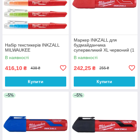
Маркер INKZALL для
Набір текстикерів INKZALL
будмайданчика
MILWAUKEE
супервеликий XL червоний (1
шт., дисплей 12 шт.)
В наявності
В наявності
416,10
242,25
₴
₴
438 ₴
255 ₴
Купити
Купити
–5%
–5%