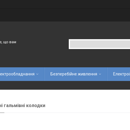
е, що вам
ектрообладнання
Безперебійне живлення
Електро
і гальмівні колодки