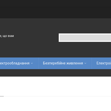
е, що вам
ектрообладнання
Безперебійне живлення
Електро