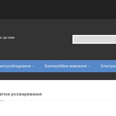
е, що вам
ектрообладнання
Безперебійне живлення
Електро
вічок розжарювання